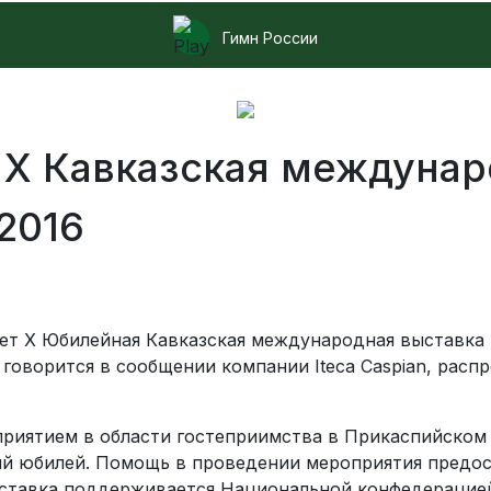
Гимн России
я X Кавказская междуна
2016
дет X Юбилейная Кавказская международная выставка 
говорится в сообщении компании Iteca Caspian, расп
риятием в области гостеприимства в Прикаспийском 
ий юбилей. Помощь в проведении мероприятия предос
ыставка поддерживается Национальной конфедераци