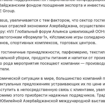
рбайджанским фондом поощрения экспорта и инвести
E Group.
sus, увеличивается с тем фактором, что сектор госте
ных отраслей экономики Азербайджана, осуществлен
ру: «VII Глобальный форум Альянса цивилизаций ООН
автогонкам «Формула-1», «Исламские игры солидарно
анов, спортивных комплексов, торговых центров.
 гостиничные принадлежности, парфюмерию, текстиль
нальной уборки, продукты питания и напитки от про
го рода мероприятия посещают компании — производ
тели.
номической ситуации в мире, большинство компаний 
 актуальных предложениях устраивающих их по цене и
вступить в непосредственную связь с клиентами, уве
помимо этого приобрести надежных подрядчиков. Тр
 Юбилейной Азербайджанской международной выставк