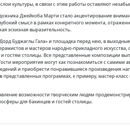
лои культуры, в связи с этим работы оставляют незаб
дожника Джейкоба Марти стало акцентирование вниман
бокий смысл в рамках конкретного момента, отраженно
кая эскизная выразительность.
орд Буджаглы Гала» и площадка перед нею, в выходные д
ерамистов и мастеров народно-прикладного искусства, 
и гостям столицы. Все представленные композиции вы
ости мероприятия могут как познакомиться с самими ав
едений и приобрести понравившиеся произведения нап
в представленных программах, к примеру, мастер-класс
авление возможности творческим людям продемонстр
мосферы для бакинцев и гостей столицы.