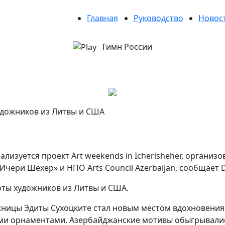
Главная
Руководство
Новос
Гимн России
удожников из Литвы и США
ализуется проект Art weekends in Icherisheher, органи
чери Шехер» и НПО Arts Council Azerbaijan, сообщает Da
оты художников из Литвы и США.
ницы Эдиты Сухоцките стал новым местом вдохновения,
ми орнаментами. Азербайджанские мотивы обыгрывалис