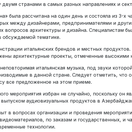
двумя странами в самых разных направлениях и сект
» была рассчитана на один день и состояла из 3-х ч
торых между дизайнерами, предпринимателями и друг
х вопросов архитектуры и дизайна. Специалистам был
в обсуждаемой тематике.
нстрации итальянских брендов и местных продуктов
ажены архитектурные проекты, отмеченные высокими 
 неповторимая итальянская музыка, под звуки которо
оизводимые в данной стране. Следует отметить, что 
у все предложенное на этом приеме.
ого мероприятия избран не случайно, поскольку он я
 выпуском аудиовизуальных продуктов в Азербайджа
пыт в вопросах организации и проведения мероприят
идеоматериалов, по заказам и государственных, и ча
временные технологии.