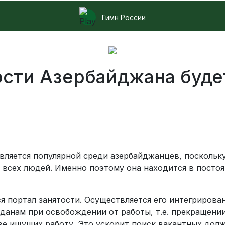
Гимн России
ости Азербайджана буде
вляется популярной среди азербайджанцев, поскольку
 всех людей. Именно поэтому она находится в посто
ся портал занятости. Осуществляется его интегриро
данам при освобождении от работы, т.е. прекращении
тве ищущих работу. Это ускорит поиск вакантных дол