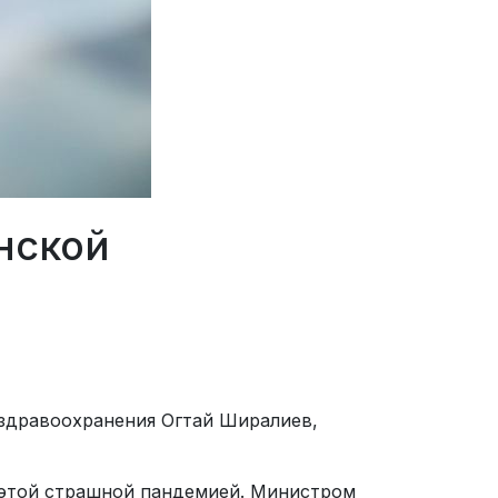
нской
 здравоохранения Огтай Ширалиев,
с этой страшной пандемией. Министром