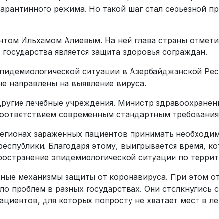
арантинного режима. Но такой шаг стал серьезной п
нтом Ильхамом Алиевым. На ней глава страны отметил
 государства является защита здоровья сограждан.
пидемиологической ситуации в Азербайджанской Рес
е направлены на выявление вируса.
ругие лечебные учреждения. Министр здравоохранени
 соответствием современным стандартным требования
 регионах зараженных пациентов принимать необходим
республики. Благодаря этому, выигрывается время, к
ространение эпидемиологической ситуации по террит
чные механизмы защиты от коронавируса. При этом от
ло проблем в разных государствах. Они столкнулись 
ациентов, для которых попросту не хватает мест в л