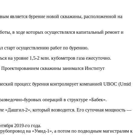
овым является бурение новой скважины, расположенной на
боты, в ходе которых осуществлялся капитальный ремонт и
ал старт осуществлению работ по бурению.
ся на уровне 1,5-2 млн. кубометров газа ежесуточно.
 м. Проектированием скважины занимался Институт
гический процесс бурения контролирует компанией UBOC (Umid
разведочно-буровых операций в структуре «Бабек».
нале «Дашгил-2», который возводится. Его суточная мощность —
тября 2019-го года.
трубопровод на «Умид-1», а потом по подводным магистралям к