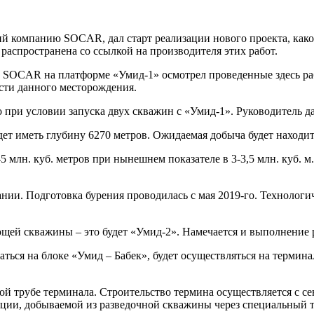
ий компанию SOCAR, дал старт реализации нового проекта, как
аспространена со ссылкой на производителя этих работ.
а SOCAR на платформе «Умид-1» осмотрел проведенные здесь ра
сти данного месторождения.
 при условии запуска двух скважин с «Умид-1». Руководитель д
ет иметь глубину 6270 метров. Ожидаемая добыча будет находить
5 млн. куб. метров при нынешнем показателе в 3-3,5 млн. куб.
ании. Подготовка бурения проводилась с мая 2019-го. Техноло
щей скважины – это будет «Умид-2». Намечается и выполнение 
ваться на блоке «Умид – Бабек», будет осуществляться на терми
й трубе терминала. Строительство термина осуществляется с сен
кции, добываемой из разведочной скважины через специальный 