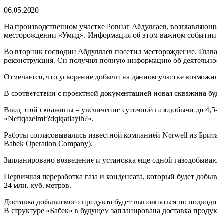
06.05.2020
На производственном участке Ровнаг Абдуллаев, возглавляющ
месторождении «Умид». Информация об этом важном событии р
Во вторник господин Абдуллаев посетил месторождение. Глав
реконструкция. Он получил полную информацию об деятельно
Отмечается, что ускорение добычи на данном участке возможно
В соответствии с проектной документацией новая скважина буд
Ввод этой скважины – увеличение суточной газодобычи до 4,5-
«Neftqazelmit?dqiqatlayih?».
Работы согласовывались известной компанией Norwell из Брит
Babek Operation Company).
Запланировано возведение и установка еще одной газодобываю
Первичная переработка газа и конденсата, который будет добы
24 млн. куб. метров.
Доставка добываемого продукта будет выполняться по подводно
В структуре «Бабек» в будущем запланирована доставка проду