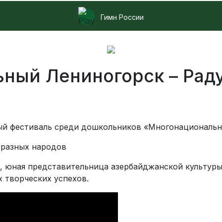
Гимн России
ный Лениногорск – Рад
й фестиваль среди дошкольников «Многонациональны
 разных народов
, юная представительница азербайджанской культуры
х творческих успехов.