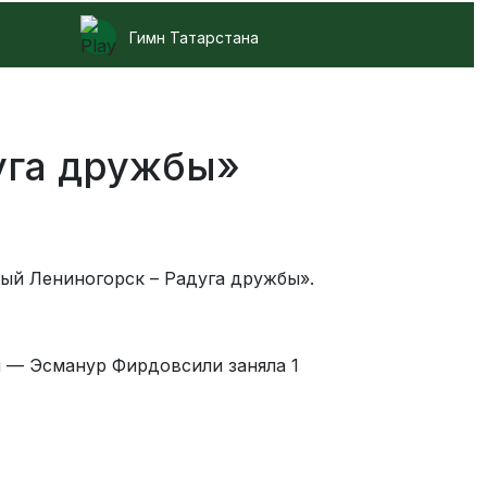
Гимн Татарстана
уга дружбы»
й Лениногорск – Радуга дружбы».
 — Эсманур Фирдовсили заняла 1