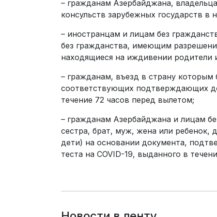
– гражданам Азербайджана, владельц
консульств зарубежных государств в н
– иностранцам и лицам без гражданст
без гражданства, имеющим разрешение
находящиеся на иждивении родители и 
– гражданам, въезд в страну которы
соответствующих подтверждающих док
течение 72 часов перед вылетом;
– гражданам Азербайджана и лицам бе
сестра, брат, муж, жена или ребенок, 
дети) на основании документа, подт
теста на COVID-19, выданного в течен
Новости в ленту