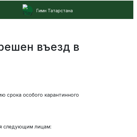
Гимн Татарстана
решен въезд в
ю срока особого карантинного
ся следующим лицам: