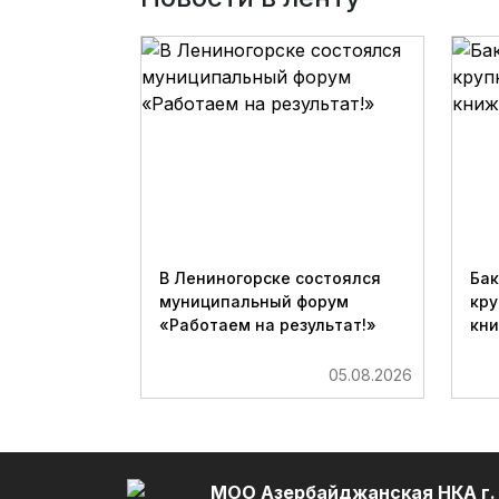
В Лениногорске состоялся
Бак
муниципальный форум
кру
«Работаем на результат!»
кн
05.08.2026
МОО Азербайджанская НКА г.