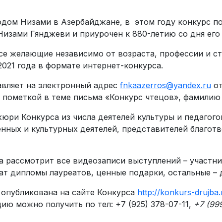
 Годом Низами в Азербайджане, в этом году конкурс 
Низами Гянджеви и приурочен к 880-летию со дня его
се желающие независимо от возраста, профессии и с
 2021 года в формате интернет-конкурса.
равляет на электронный адрес
fnkaazerros@yandex.ru
от
 пометкой в теме письма «Конкурс чтецов», фамилию 
юри Конкурса из числа деятелей культуры и педагого
нных и культурных деятелей, представителей благот
са рассмотрит все видеозаписи выступлений – участн
ат дипломы лауреатов, ценные подарки, остальные – 
 опубликована на сайте Конкурса
http://konkurs-drujba.
ю можно получить по тел: +7 (925) 378-07-11,
+7 (99