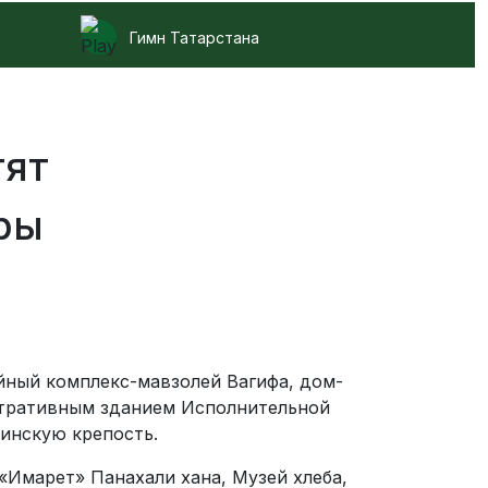
Гимн Татарстана
тят
ры
йный комплекс-мавзолей Вагифа, дом-
истративным зданием Исполнительной
инскую крепость.
Имарет» Панахали хана, Музей хлеба,