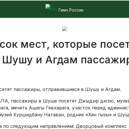
Гимн России
сок мест, которые посе
 Шушу и Агдам пассажи
сетят пассажиры, отправившиеся в Шушу и Агдам.
 АПА, пассажиры в Шуше посетят Джыдыр дюзю, музе
ага, мечеть Ашагы Гевхарага, участок перед админ
музей Хуршидбану Натаван, родник «Хан гызы» и Шуш
а по следующим направлениям: Дворцовый комплекс «