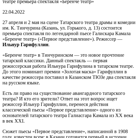
театре премьера спектакля «Беренче театр»
22.04.2022
27 апреля и 2 мая на сцене Татарского театра драмы и комедии
им. К. Тинчурина (Казань, ул. Горького, д. 13) состоится
премьера спектакля по легендарной пьесе Галискара Камала
«Беренче театр» («Первое представление»). Режиссер —
Ильнур Гарифуллин
.
«Беренче театр» в Тинчуринском — это новое прочтение
татарской классики. Данный спектакль — первая
режиссерская работа Ильнура Гарифулина в татарском театре.
До этого номинант премии «Золотая маска» Гарифуллин в
качестве режиссера поставил в Казанском ТЮЗе два спектакля
на русском языке.
Есть ли право на существование авангардного татарского
театра? И кто его зрители? Ответ на этот вопрос ищет
режиссер Ильнур Гарифуллин, перенеся действия
классической пьесы «Первое представление» одного из
основателей татарского театра Галиасгара Камала из XX века
в век XXI.
Сюжет пьесы «Первое представление», написанной в 1908
году, известен всем: в Казани готовится первый в истории