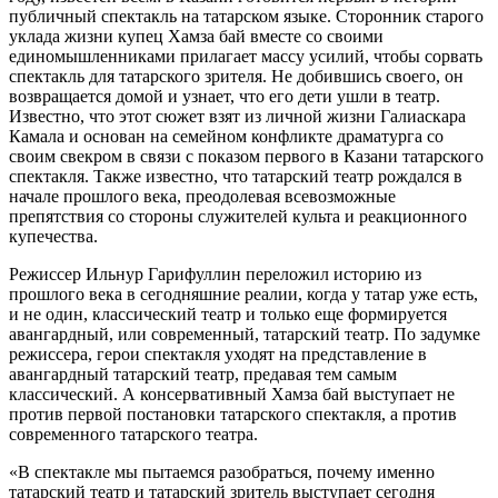
публичный спектакль на татарском языке. Сторонник старого
уклада жизни купец Хамза бай вместе со своими
единомышленниками прилагает массу усилий, чтобы сорвать
спектакль для татарского зрителя. Не добившись своего, он
возвращается домой и узнает, что его дети ушли в театр.
Известно, что этот сюжет взят из личной жизни Галиаскара
Камала и основан на семейном конфликте драматурга со
своим свекром в связи с показом первого в Казани татарского
спектакля. Также известно, что татарский театр рождался в
начале прошлого века, преодолевая всевозможные
препятствия со стороны служителей культа и реакционного
купечества.
Режиссер Ильнур Гарифуллин переложил историю из
прошлого века в сегодняшние реалии, когда у татар уже есть,
и не один, классический театр и только еще формируется
авангардный, или современный, татарский театр. По задумке
режиссера, герои спектакля уходят на представление в
авангардный татарский театр, предавая тем самым
классический. А консервативный Хамза бай выступает не
против первой постановки татарского спектакля, а против
современного татарского театра.
«В спектакле мы пытаемся разобраться, почему именно
татарский театр и татарский зритель выступает сегодня