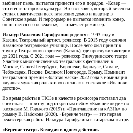
выбивает пыль, пытается привести его в порядок. «Ковер —
это и есть татарская культура. Это тот ковер, который висел на
стенах практически всех татарских домов и квартир в
Советское время. И перформер не пытается изменить ковер,
он пытается его освежить», — отмечает режиссер.
Ильнур Раилевич Гарифуллин
родился в 1993 году в
Казани. Театральный артист, режиссер. В 2015 году окончил
Казанское театральное училище. После чего был принят в
труппу Театра юного зрителя (Казань), где прослужил актером
до 2021 года. С 2021 года — режиссер Тинчуринского театра.
Участник многочисленных театральных фестивалей в
Москве, Санкт-Петербурге, Воронеже, Барнауле, Самаре,
Чебоксарах, Пскове, Великом Новгороде, Крыму. Номинант
театральной премии «Золотая маска» 2022 года в номинации
«лучшая мужская роль второго плана» в спектакле «Иваново
детство».
Во время работы в ТЮЗе в качестве режиссера поставил два
спектакля — притчу под открытым небом «Бывшие люди» по
рассказам М. Горького (2019) и «Приглашение на кАЗНь» по
роману В. Набокова (2020). «Беренче театр» — это первая
режиссерская работа Ильнура Гарифулина в татарском театре.
«Беренче театр»
. Комедия в одном действии.