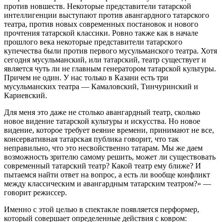
против новшеств. Некоторые представители татарской
интеллигенции выступают против авангардного татарского
театра, против новых современных постановок и нового
прочтения татарской классики. Ровно также как в начале
прошлого века некоторые представители татарского
купечества были против первого мусульманского театра. Хотя
сегодня мусульманский, или татарский, театр существует и
является чуть ли не главным генератором татарской культуры.
Причем не один. У нас только в Казани есть три
мусульманских театра — Камаловский, Тинчуринский и
Кариевский.
Для меня это даже не столько авангардный театр, сколько
новое видение татарской культуры и искусства. Но новое
видение, которое требует веяние времени, принимают не все,
консервативная татарская публика говорит, что так
неправильно, что это несвойственно татарам. Мы же даем
возможность зрителю самому решить, может ли существовать
современный татарский театр? Какой театр ему ближе? И
пытаемся найти ответ на вопрос, а есть ли вообще конфликт
между классическим и авангардным татарским театром?» —
говорит режиссер.
Именно с этой целью в спектакле появляется перформер,
который совершает определенные действия с ковром: