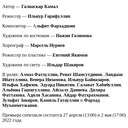
Автор —
Галиаскар Камал
Режиссер —
Ильнур Гарифуллин
Композитор — А
льфит Фархадшин
Художник по костюмам —
Нажия Галимова
Хореограф —
Марсель Нуриев
Режиссер по пластике —
Евгений Якимов
Художник по свету —
Ильдар Шакиров
В ролях:
Алмаз Фатхуллин, Ренат Шамсутдинов
,
Ландыш
Ибатуллина
,
Венера Низамова
,
Ильнур Байназаров
,
Ильфак Хафизов
,
Эдуард Никитин
,
Салават Хабибуллин
,
Альбина Гашигуллина
,
Айсылу Даниева
,
Диляра
Фаттахова
,
Адиля Хасанова
,
Айдар Фатхрахманов
,
Зульфат Закиров
,
Камиль Гатауллин
и
Фархад
Мухамметжанов
.
Премьера спектакля состоится 27 апреля (13:00) и 2 мая (17:00)
2022 года.