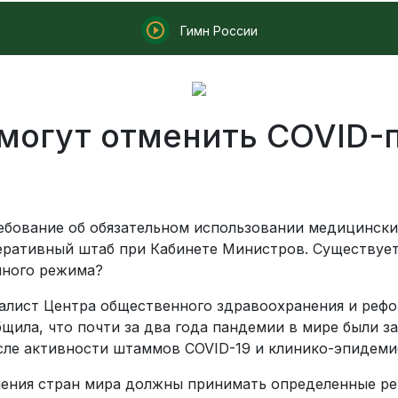
Гимн России
могут отменить COVID-
ребование об обязательном использовании медицински
ративный штаб при Кабинете Министров. Существует
нного режима?
иалист Центра общественного здравоохранения и реф
щила, что почти за два года пандемии в мире были з
исле активности штаммов COVID-19 и клинико-эпидеми
нения стран мира должны принимать определенные ре