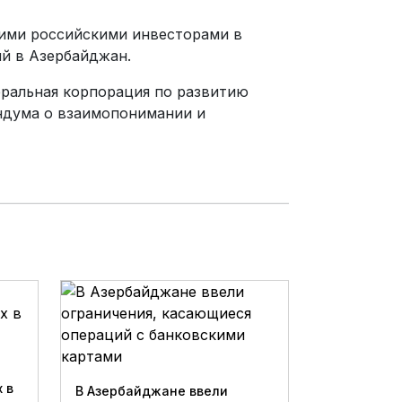
щими российскими инвесторами в
ий в Азербайджан.
еральная корпорация по развитию
ндума о взаимопонимании и
 в
В Азербайджане ввели