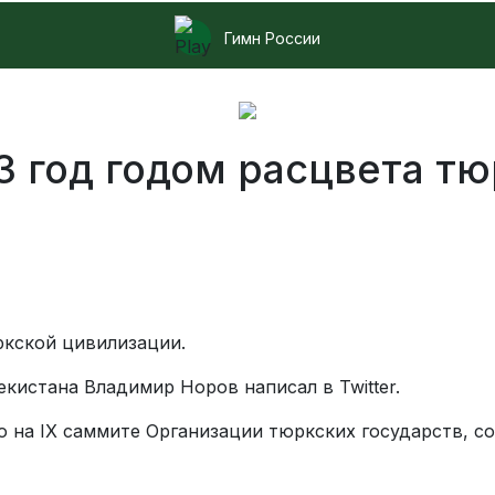
Гимн России
3 год годом расцвета т
ркской цивилизации.
кистана Владимир Норов написал в Twitter.
 на IX саммите Организации тюркских государств, со