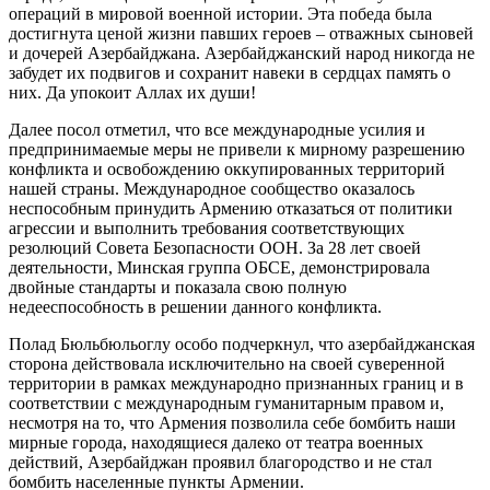
операций в мировой военной истории. Эта победа была
достигнута ценой жизни павших героев – отважных сыновей
и дочерей Азербайджана. Азербайджанский народ никогда не
забудет их подвигов и сохранит навеки в сердцах память о
них. Да упокоит Аллах их души!
Далее посол отметил, что все международные усилия и
предпринимаемые меры не привели к мирному разрешению
конфликта и освобождению оккупированных территорий
нашей страны. Международное сообщество оказалось
неспособным принудить Армению отказаться от политики
агрессии и выполнить требования соответствующих
резолюций Совета Безопасности ООН. За 28 лет своей
деятельности, Минская группа ОБСЕ, демонстрировала
двойные стандарты и показала свою полную
недееспособность в решении данного конфликта.
Полад Бюльбюльоглу особо подчеркнул, что азербайджанская
сторона действовала исключительно на своей суверенной
территории в рамках международно признанных границ и в
соответствии с международным гуманитарным правом и,
несмотря на то, что Армения позволила себе бомбить наши
мирные города, находящиеся далеко от театра военных
действий, Азербайджан проявил благородство и не стал
бомбить населенные пункты Армении.