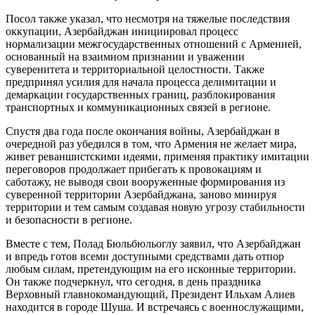
Посол также указал, что несмотря на тяжелые последствия
оккупации, Азербайджан инициировал процесс
нормализации межгосударственных отношений с Арменией,
основанный на взаимном признании и уважении
суверенитета и территориальной целостности. Также
предпринял усилия для начала процесса делимитации и
демаркации государственных границ, разблокирования
транспортных и коммуникационных связей в регионе.
Спустя два года после окончания войны, Азербайджан в
очередной раз убедился в том, что Армения не желает мира,
живет реваншистскими идеями, применяя практику имитации
переговоров продолжает прибегать к провокациям и
саботажу, не выводя свои вооруженные формирования из
суверенной территории Азербайджана, заново минируя
территории и тем самым создавая новую угрозу стабильности
и безопасности в регионе.
Вместе с тем, Полад Бюльбюльоглу заявил, что Азербайджан
и впредь готов всеми доступными средствами дать отпор
любым силам, претендующим на его исконные территории.
Он также подчеркнул, что сегодня, в день праздника
Верховный главнокомандующий, Президент Ильхам Алиев
находится в городе Шуша. И встречаясь с военнослужащими,