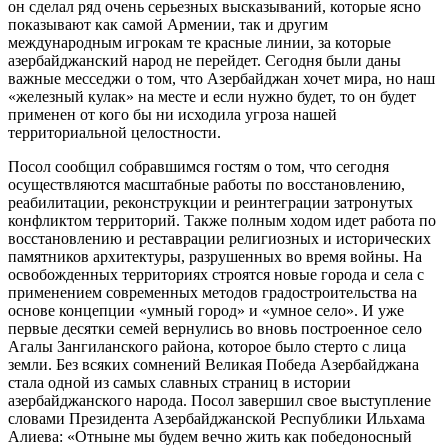
он сделал ряд очень серьезных высказываний, которые ясно
показывают как самой Армении, так и другим
международным игрокам те красные линии, за которые
азербайджанский народ не перейдет. Сегодня были даны
важные месседжи о том, что Азербайджан хочет мира, но наш
«железный кулак» на месте и если нужно будет, то он будет
применен от кого бы ни исходила угроза нашей
территориальной целостности.
Посол сообщил собравшимся гостям о том, что сегодня
осуществляются масштабные работы по восстановлению,
реабилитации, реконструкции и реинтеграции затронутых
конфликтом территорий. Также полным ходом идет работа по
восстановлению и реставрации религиозных и исторических
памятников архитектуры, разрушенных во время войны. На
освобожденных территориях строятся новые города и села с
применением современных методов градостроительства на
основе концепции «умный город» и «умное село». И уже
первые десятки семей вернулись во вновь построенное село
Агалы Зангиланского района, которое было стерто с лица
земли. Без всяких сомнений Великая Победа Азербайджана
стала одной из самых славных страниц в истории
азербайджанского народа. Посол завершил свое выступление
словами Президента Азербайджанской Республики Ильхама
Алиева: «Отныне мы будем вечно жить как победоносный