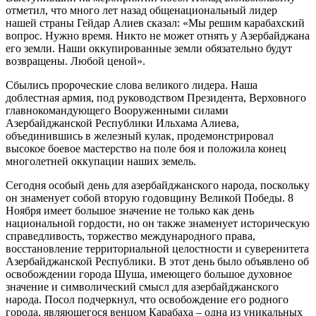
отметил, что много лет назад общенациональный лидер
нашей страны Гейдар Алиев сказал: «Мы решим карабахский
вопрос. Нужно время. Никто не может отнять у Азербайджана
его земли. Наши оккупированные земли обязательно будут
возвращены. Любой ценой».
Сбылись пророческие слова великого лидера. Наша
доблестная армия, под руководством Президента, Верховного
главнокомандующего Вооруженными силами
Азербайджанской Республики Ильхама Алиева,
объединившись в железный кулак, продемонстрировал
высокое боевое мастерство на поле боя и положила конец
многолетней оккупации наших земель.
Сегодня особый день для азербайджанского народа, поскольку
он знаменует собой вторую годовщину Великой Победы. 8
Ноября имеет большое значение не только как день
национальной гордости, но он также знаменует историческую
справедливость, торжество международного права,
восстановление территориальной целостности и суверенитета
Азербайджанской Республики. В этот день было объявлено об
освобождении города Шуша, имеющего большое духовное
значение и символический смысл для азербайджанского
народа. Посол подчеркнул, что освобождение его родного
города, являющегося венцом Карабаха – одна из уникальных