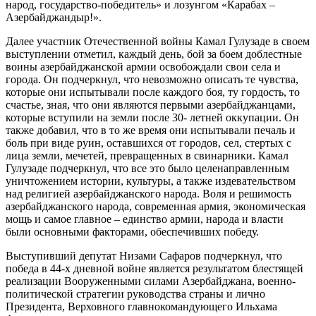
народ, государство-победитель» и лозунгом «Карабах –
Азербайджандыр!».
Далее участник Отечественной войны Камал Гулузаде в своем
выступлении отметил, каждый день, бой за боем доблестные
воины азербайджанской армии освобождали свои села и
города. Он подчеркнул, что невозможно описать те чувства,
которые они испытывали после каждого боя, ту гордость, то
счастье, зная, что они являются первыми азербайджанцами,
которые вступили на земли после 30- летней оккупации. Он
также добавил, что в то же время они испытывали печаль и
боль при виде руин, оставшихся от городов, сел, стертых с
лица земли, мечетей, превращенных в свинарники. Камал
Гулузаде подчеркнул, что все это было целенаправленным
уничтожением истории, культуры, а также издевательством
над религией азербайджанского народа. Воля и решимость
азербайджанского народа, современная армия, экономическая
мощь и самое главное – единство армии, народа и власти
были основными факторами, обеспечивших победу.
Выступивший депутат Низами Сафаров подчеркнул, что
победа в 44-х дневной войне является результатом блестящей
реализации Вооруженными силами Азербайджана, военно-
политической стратегии руководства страны и лично
Президента, Верховного главнокомандующего Ильхама