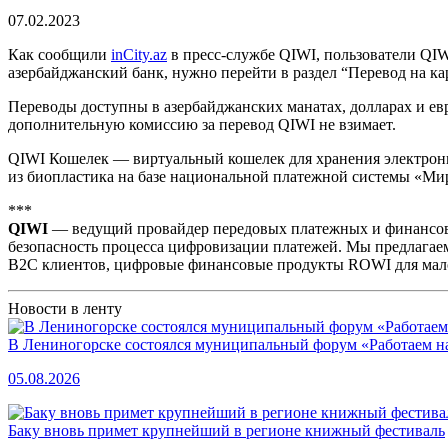
07.02.2023
Как сообщили
inCity.az
в пресс-службе QIWI, пользователи QIWI
азербайджанский банк, нужно перейти в раздел “Перевод на ка
Переводы доступны в азербайджанских манатах, долларах и евр
дополнительную комиссию за перевод QIWI не взимает.
QIWI Кошелек — виртуальный кошелек для хранения электронн
из биопластика на базе национальной платежной системы «Мир
***
QIWI
— ведущий провайдер передовых платежных и финансовы
безопасность процесса цифровизации платежей. Мы предлагае
В2С клиентов, цифровые финансовые продукты ROWI для малого
Новости в ленту
В Лениногорске состоялся муниципальный форум «Работаем на
05.08.2026
Баку вновь примет крупнейший в регионе книжный фестиваль