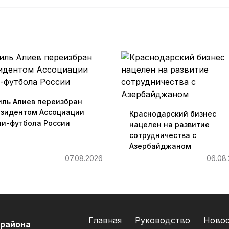
ль Алиев переизбран
езидентом Ассоциации
Краснодарский бизнес
и-футбола России
нацелен на развитие
сотрудничества с
Азербайджаном
07.08.2026
06.08
Главная
Руководство
Ново
 района