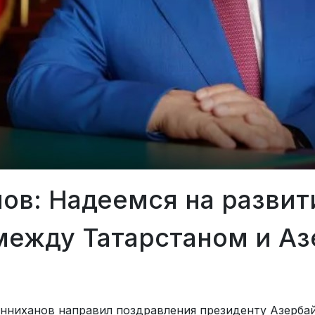
ов: Надеемся на развит
между Татарстаном и А
инниханов направил поздравления президенту Азерба