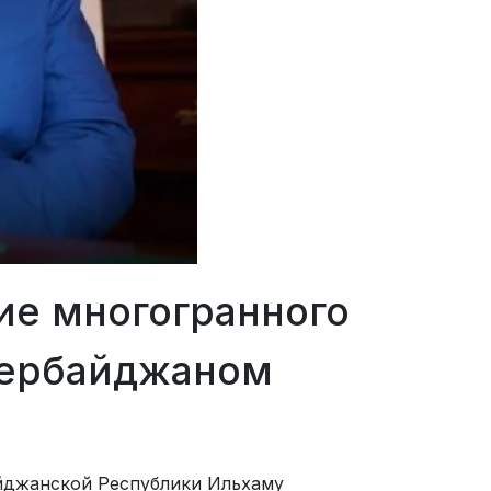
ие многогранного
зербайджаном
йджанской Республики Ильхаму