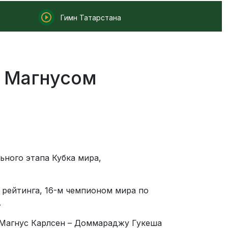
Гимн Татарстана
с Магнусом
ного этапа Кубка мира,
рейтинга, 16-м чемпионом мира по
.
 Магнус Карлсен – Доммараджу Гукеша