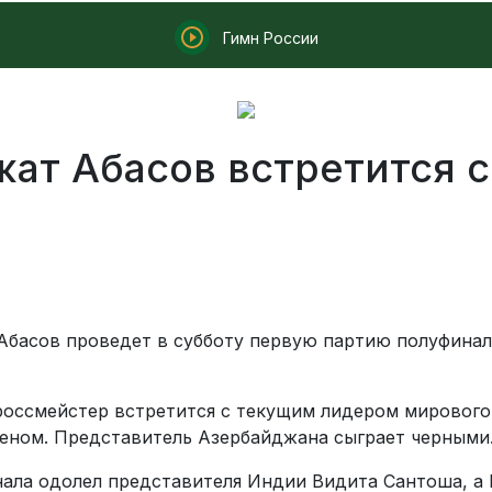
Гимн России
жат Абасов встретится 
басов проведет в субботу первую партию полуфиналь
оссмейстер встретится с текущим лидером мирового 
ном. Представитель Азербайджана сыграет черными
нала одолел представителя Индии Видита Сантоша, а