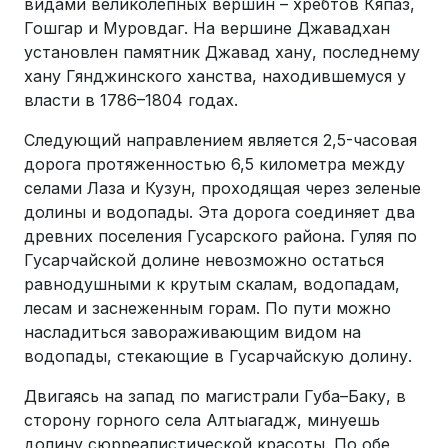
видами великолепных вершин – хребтов Кяпаз,
Гошгар и Муровдаг. На вершине Джавадхан
установлен памятник Джавад хану, последнему
хану Гянджинского ханства, находившемуся у
власти в 1786–1804 годах.
Следующий направлением является 2,5-часовая
дорога протяженностью 6,5 километра между
селами Лаза и Кузун, проходящая через зеленые
долины и водопады. Эта дорога соединяет два
древних поселения Гусарского района. Гуляя по
Гусарчайской долине невозможно остаться
равнодушными к крутым скалам, водопадам,
лесам и заснеженным горам. По пути можно
насладиться завораживающим видом на
водопады, стекающие в Гусарчайскую долину.
Двигаясь на запад по магистрали Губа–Баку, в
сторону горного села Алтыагадж, минуешь
долину сюрреалистической красоты. По обе