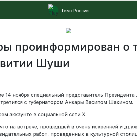
Гимн России
ры проинформирован о 
звитии Шуши
е 14 ноября специальный представитель Президента
третился с губернатором Анкары Васипом Шахином.
ем аккаунте в социальной сети X.
что на встрече, прошедшей в очень искренней и друж
озидательных работ, проведенных в культурной столи