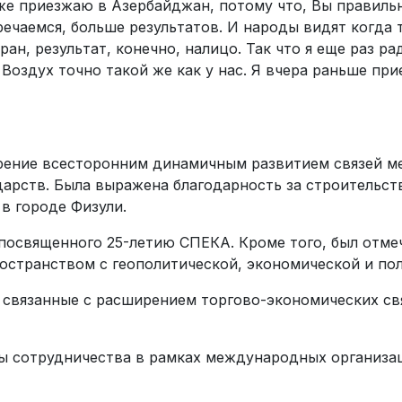
уже приезжаю в Азербайджан, потому что, Вы правиль
ечаемся, больше результатов. И народы видят когда 
ан, результат, конечно, налицо. Так что я еще раз р
. Воздух точно такой же как у нас. Я вчера раньше пр
рение всесторонним динамичным развитием связей м
дарств. Была выражена благодарность за строительст
в городе Физули.
посвященного 25-летию СПЕКА. Кроме того, был отмеч
остранством с геополитической, экономической и пол
связанные с расширением торгово-экономических свя
ы сотрудничества в рамках международных организаци