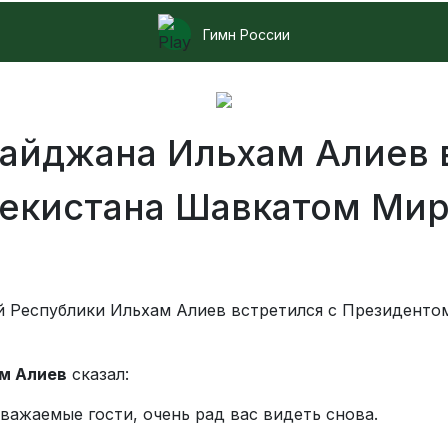
Гимн России
айджана Ильхам Алиев 
бекистана Шавкатом Ми
й Республики Ильхам Алиев встретился с Президенто
м Алиев
сказал:
ажаемые гости, очень рад вас видеть снова.