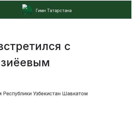
Гимн Татарстана
встретился с
рзиёевым
м Республики Узбекистан Шавкатом