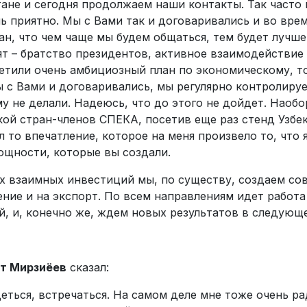
ане и сегодня продолжаем наши контакты. Так часто 
нь приятно. Мы с Вами так и договаривались и во врем
н, что чем чаще мы будем общаться, тем будет лучше
т – братство президентов, активное взаимодействие ч
метили очень амбициозный план по экономическому, 
ы с Вами и договаривались, мы регулярно контролиру
 не делали. Надеюсь, что до этого не дойдет. Наобор
вкой стран-членов СПЕКА, посетив еще раз стенд Узб
 то впечатление, которое на меня произвело то, что 
ощности, которые вы создали.
ах взаимных инвестиций мы, по существу, создаем с
ние и на экспорт. По всем направлениям идет работа
, и, конечно же, ждем новых результатов в следующе
т Мирзиёев
сказал:
еться, встречаться. На самом деле мне тоже очень ра