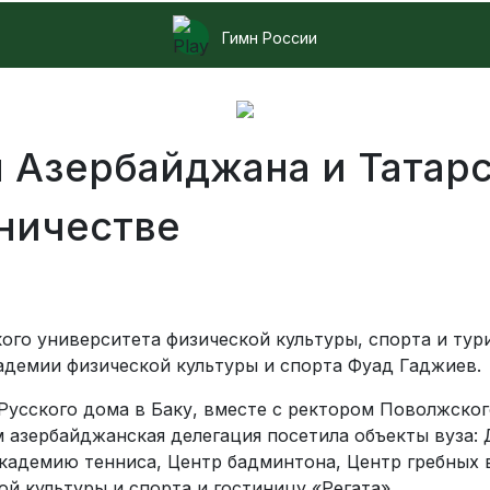
Гимн России
 Азербайджана и Татар
дничестве
го университета физической культуры, спорта и тур
демии физической культуры и спорта Фуад Гаджиев.
Русского дома в Баку, вместе с ректором Поволжског
 азербайджанская делегация посетила объекты вуза:
Академию тенниса, Центр бадминтона, Центр гребных 
й культуры и спорта и гостиницу «Регата».