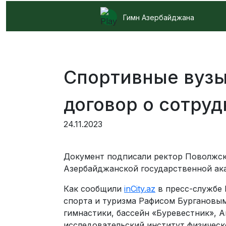
Гимн Азербайджана
Спортивные вузы
договор о сотру
24.11.2023
Документ подписали ректор Поволжско
Азербайджанской государственной ака
Как сообщили
inCity.az
в пресс-службе 
спорта и туризма Рафисом Бургановым
гимнастики, бассейн «Буревестник», 
исследовательский институт физическо