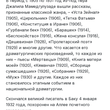
В период с 1905 по 1931 год из-под пера
Джалила Мамедгулузаде вышли рассказы,
признанные классикой жанра, – «Уста Зейнал»
(1905), «Цирюльник» (1906), «Тетка Фатьма»
(1906), «Конституция в Иране» (1906),
«Гурбанали бек» (1906), «Барашек» (1914),
«Беспокойство» (1916), «Жена консула» (1918),
«Дешевизна» (1928), «Пролетарский поэт»
(1929) и многие другие. Что касается его
драматургических произведений, то каждое из
них – пьесы «Мертвецы» (1909), «Книга матери
моей» (1920), «Кяманча» (1920), «Сборище
сумасшедших» (1926), «Собрание» (1929),
«Муж» (1930) и другие. Каждое из них
становилось этапным событием в
национальной драматургии.
Скончался великий писатель в Баку 4 января
1932 года, похоронен на Аллее почетного