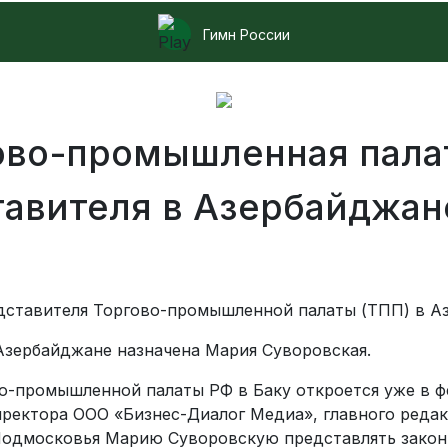
Гимн России
ово-промышленная пала
тавителя в Азербайджан
едставителя Торгово-промышленной палаты (ТПП) в А
зербайджане назначена Мария Суворовская.
о-промышленной палаты РФ в Баку откроется уже в ф
ектора ООО «Бизнес-Диалог Медиа», главного редакто
Подмосковья Марию Суворовскую представлять закон