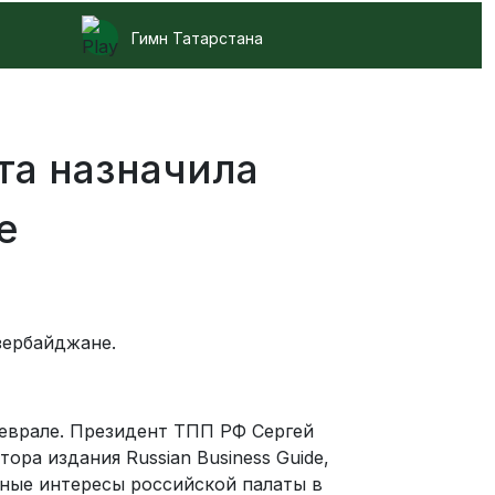
Гимн Татарстана
та назначила
е
зербайджане.
еврале. Президент ТПП РФ Сергей
ра издания Russian Business Guide,
ные интересы российской палаты в