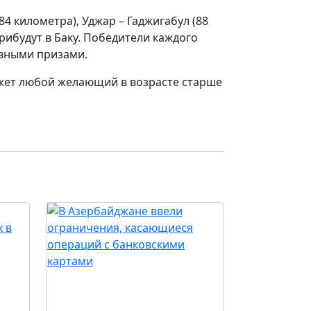
84 километра), Уджар – Гаджигабул (88
прибудут в Баку. Победители каждого
авными призами.
ожет любой желающий в возрасте старше