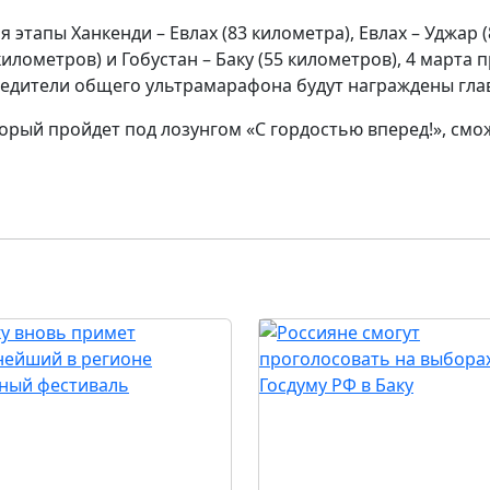
этапы Ханкенди – Евлах (83 километра), Евлах – Уджар (
километров) и Гобустан – Баку (55 километров), 4 марта 
обедители общего ультрамарафона будут награждены гл
торый пройдет под лозунгом «С гордостью вперед!», см