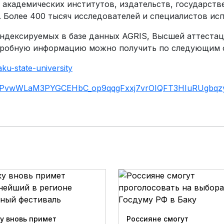
 академических институтов, издательств, государств
 Более 400 тысяч исследователей и специалистов ис
индексируемых в базе данных AGRIS, Высшей аттеста
дробную информацию можно получить по следующим 
aku-state-
university
2KPvwWLaM3PYGCEHbC_
op9qqgFxxj7vrOIQFT3HIuRUgbqz
у вновь примет
Россияне смогут