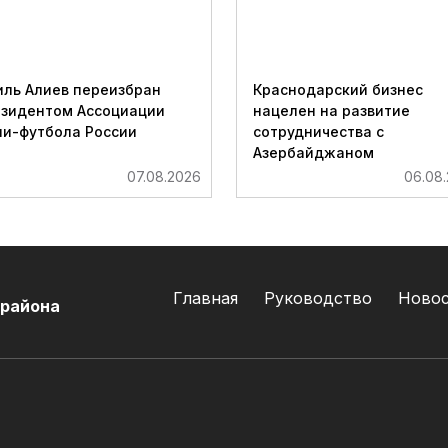
ль Алиев переизбран
Краснодарский бизнес
езидентом Ассоциации
нацелен на развитие
и-футбола России
сотрудничества с
Азербайджаном
07.08.2026
06.08
Главная
Руководство
Ново
 района