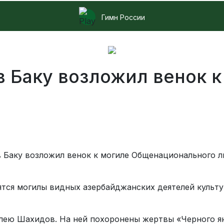
Гимн России
в Баку возложил венок 
 Баку возложил венок к могиле Общенационального л
ятся могилы видных азербайджанских деятелей культу
лею Шахидов. На ней похоронены жертвы «Черного ян