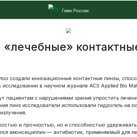
Гимн России
и «лечебные» контактны
лоо создали инновационные контактные линзы, спос
в исследовании в научном журнале ACS Applied Bio Mate
ут пациентам с нарушениями зрения упростить лечени
ния линз исследователи использовали гидрогель на о
излучения.
бкостью и прочностью, но и способностью удерживат
ался амоксициллин — антибиотик, применяемый для ле