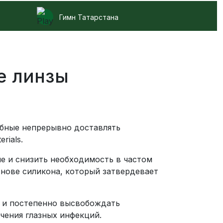
Гимн Татарстана
е линзы
обные непрерывно доставлять
rials.
е и снизить необходимость в частом
снове силикона, который затвердевает
ь и постепенно высвобождать
чения глазных инфекций.