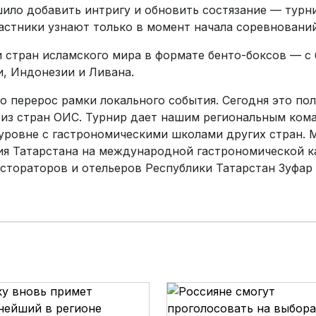
ило добавить интригу и обновить состязание — турн
астники узнают только в момент начала соревнований
и стран исламского мира в формате бенто-боксов — с
и, Индонезии и Ливана.
но перерос рамки локального события. Сегодня это п
 из стран ОИС. Турнир дает нашим региональным ком
уровне с гастрономическими школами других стран. 
я Татарстана на международной гастрономической ка
стораторов и отельеров Республики Татарстан Зуфар 