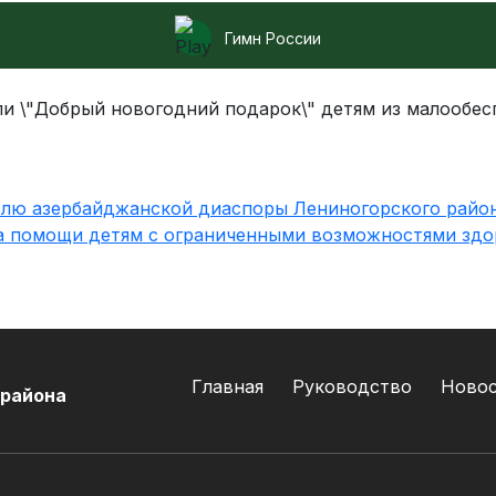
Гимн России
и \"Добрый новогодний подарок\" детям из малообес
Главная
Руководство
Ново
 района