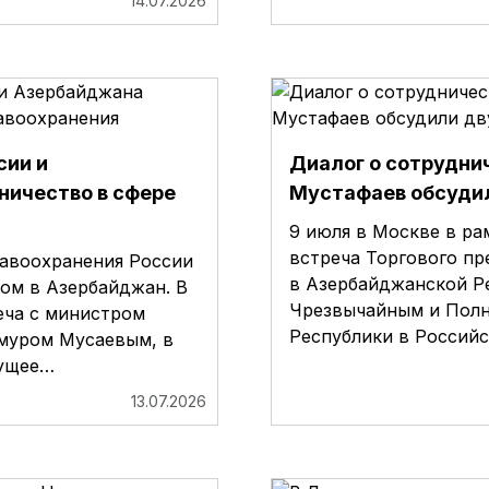
14.07.2026
сии и
Диалог о сотрудни
ничество в сфере
Мустафаев обсуди
9 июля в Москве в ра
встреча Торгового п
равоохранения России
в Азербайджанской Р
ом в Азербайджан. В
Чрезвычайным и Пол
еча с министром
Республики в Россий
муром Мусаевым, в
кущее…
13.07.2026