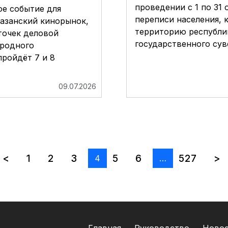
проведении с 1 по 31 
ое событие для
переписи населения, 
азанский кинорынок,
территорию республи
точек деловой
государственного сув
ародного
пройдёт 7 и 8
09.07.2026
<
1
2
3
5
6
527
>
4
…