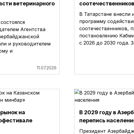
асти ветеринарного
соотечественников
В Татарстане внесли 
программу содействи
состоялся
соотечественников, 
дателем Агентства
постановлению Кабми
зербайджанской
с 2026 до 2030 года. 
зли и руководителем
ому и
11.07.2026
рынок на
В 2029 году в Азе
офестивале
перепись населени
Президент Азербайдж