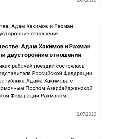
13.07.2026
честве: Адам Хакимов и Рахман
ли двусторонние отношения
мках рабочей поездки состоялась
редставителя Российской Федерации
еспублике Адама Хакимова с
номочным Послом Азербайджанской
ской Федерации Рахманом…
12.07.2026