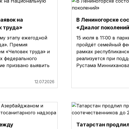
аявок на
В Лениногорске со
к труда»
«Диалог поколени
ому этапу ежегодной
15 июля в 11:00 в пар
да». Премия
пройдёт семейный фе
м «Человек труда» и
рамках республиканс
х федерального
реализуется при подд
ие призвано выявить
Рустама Минниханова
12.07.2026
между
Татарстан продлил